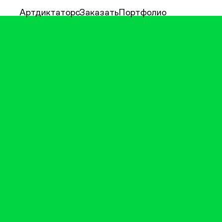
Артдиктаторс
Заказать
Портфолио