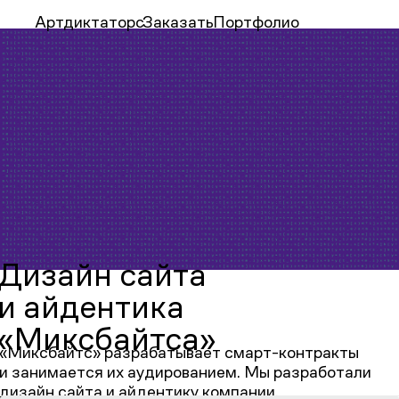
Артдиктаторс
Заказать
Портфолио
Дизайн сайта
и айдентика
«Миксбайтса»
«Миксбайтс» разрабатывает смарт-контракты
и занимается их аудированием. Мы разработали
дизайн сайта и айдентику компании.