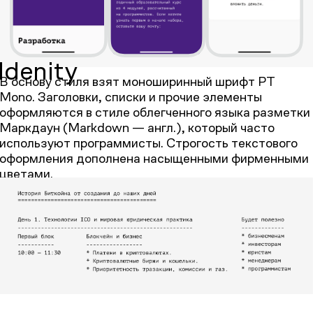
Idenity
В основу стиля взят моноширинный шрифт PT
Mono. Заголовки, списки и прочие элементы
оформляются в стиле облегченного языка разметки
Маркдаун (Markdown — англ.), который часто
используют программисты. Строгость текстового
оформления дополнена насыщенными фирменными
цветами.